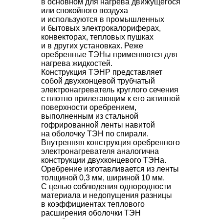
в основном для нагрева движущегося
или спокойного воздуха
и используются в промышленных
и бытовых электрокалориферах,
конвекторах, тепловых пушках
и в других установках. Реже
оребренные ТЭНы применяются для
нагрева жидкостей.
Конструкция ТЭНР представляет
собой двухконцевой трубчатый
электронагреватель круглого сечения
с плотно прилегающим к его активной
поверхности оребрением,
выполненным из стальной
гофрированной ленты навитой
на оболочку ТЭН по спирали.
Внутренняя конструкция оребренного
электронагревателя аналогична
конструкции двухконцевого ТЭНа.
Оребрение изготавливается из ленты
толщиной 0,3 мм, шириной 10 мм.
С целью соблюдения однородности
материала и недопущения разницы
в коэффициентах теплового
расширения оболочки ТЭН