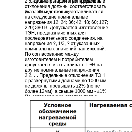
2. Основные параметры и размеры.
2.5. Диаметры ТЭН и их предельные
отклонения должны соответствовать
2.1. ТЭНы должны изготавливаться
указанным в таблице:
на следующие номинальные
напряжения 12; 24; 36; 42; 48; 60; 127;
220; 380 В. Допускается изготовление
ТЭН, предназначенных для
последовательного соединения, на
напряжения ?, 1/3, ? от указанных
номинальных значений напряжений.
По согласованию между
изготовителем и потребителем
допускается изготавливать ТЭН на
другие номинальные напряжения.
2.2. … Предельные отклонения ТЭН
с развернутыми длинами до 1000 мм
не должны превышать ±2% (но не
более 12мм), а свыше 1000 мм - ±1%.
По согласованию изготовителя с
потребителем допускается
увеличение предельных отклонений
по номинальной развернутой длине.
…
2.4. Номинальные длины контактных
стержней в заделке и