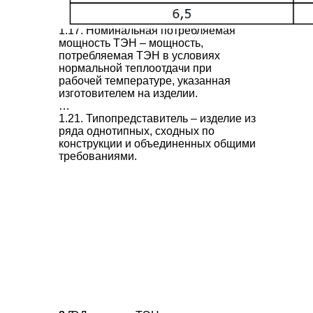
установившемся режиме в условиях
нормальной теплоотдачи.
1.17.
Номинальная потребляемая
мощность ТЭН
– мощность,
потребляемая ТЭН в условиях
нормальной теплоотдачи при
рабочей температуре, указанная
изготовителем на изделии.
…
1.21.
Типопредставитель
– изделие из
ряда однотипных, сходных по
конструкции и объединенных общими
требованиями.