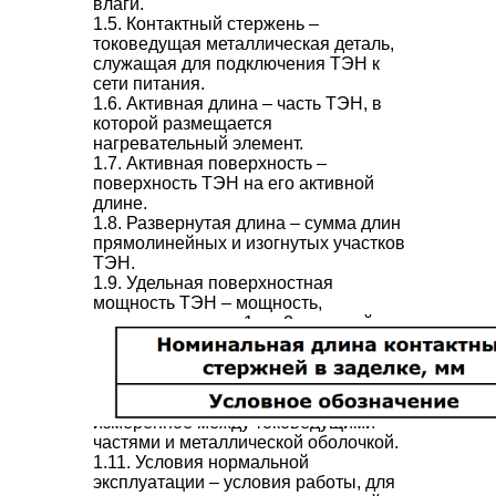
влаги.
1.5.
Контактный стержень
–
токоведущая металлическая деталь,
служащая для подключения ТЭН к
сети питания.
1.6.
Активная длина
– часть ТЭН, в
которой размещается
нагревательный элемент.
1.7.
Активная поверхность
–
поверхность ТЭН на его активной
длине.
1.8.
Развернутая длина
– сумма длин
прямолинейных и изогнутых участков
ТЭН.
1.9.
Удельная поверхностная
мощность ТЭН
– мощность,
приходящаяся на 1 см 2 активной
поверхности.
1.10.
Сопротивление изоляции ТЭН
–
электрическое сопротивление
изоляционного материала,
измеренное между токоведущими
частями и металлической оболочкой.
1.11.
Условия нормальной
эксплуатации
– условия работы, для