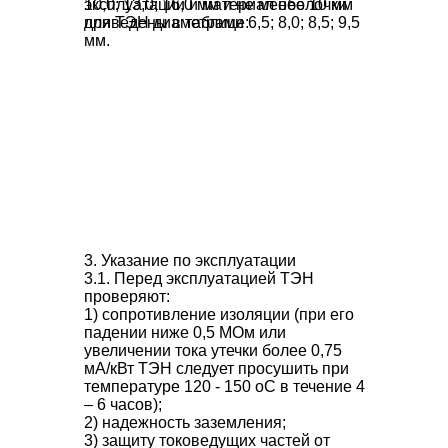
эксплуатации и материал оболочки
10,0; 13,0; 16,0 мм и не менее 10 мм
приведены в
для ТЭН диаметрами 6,5; 8,0; 8,5; 9,5
таблице
:
мм.
3. Указание по эксплуатации
3.1. Перед эксплуатацией ТЭН
проверяют:
1) сопротивление изоляции (при его
падении ниже 0,5 МОм или
увеличении тока утечки более 0,75
мА/кВт ТЭН следует просушить при
температуре 120 - 150 оС в течение 4
– 6 часов);
2) надежность заземления;
3) защиту токоведущих частей от