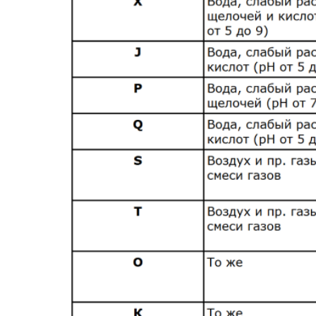
соответствующие им условные
обозначения должны
соответствовать указанным в
таблице.
3. Технические требования.
…
3.5. Отклонение потребляемой
мощности ТЭН при номинальном
напряжении не должно превышать
+5% -10% от номинальной
потребляемой мощности для ТЭН с
активным сопротивлением свыше 10
Ом и ±10% для ТЭН с активным
сопротивлением менее 10 Ом.
…
3.9. Сопротивление изоляции ТЭН в
холодном состоянии должно быть не
менее 0,5 МОм, а при приемо-
сдаточных испытаниях на заводе-