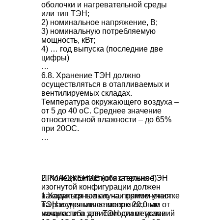
оболочки и нагревательной среды
или тип ТЭН;
2) номинальное напряжение, В;
3) номинальную потребляемую
мощность, кВт;
4) … год выпуска (последние две
цифры)
…
6.8. Хранение ТЭН должно
осуществляться в отапливаемых и
вентилируемых складах.
Температура окружающего воздуха –
от 5 до 40 оС. Среднее значение
относительной влажности – до 65%
при 20OС.
…
ПРИЛОЖЕНИЕ (обязательное)
2. Конец контактного стержня ТЭН
изогнутой конфигурации должен
1.Характерные случаи применения
находиться только на прямом участке
ТЭН и удельные поверхностные
на расстоянии не менее 20,0 мм от
мощности в зависимости от условий
начала гиба для ТЭН диаметрами