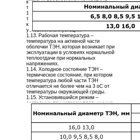
которых предназначен конкретный
тип ТЭН.
1.12.
Условия нормальной
теплоотдачи
– условия теплоотдачи,
когда ТЭН работает в нормальных
условиях эксплуатации.
1.13.
Рабочая температура
–
температура на активной части
оболочки ТЭН, которая возникает при
эксплуатации в условиях нормальной
теплоотдачи при нормальных
напряжениях.
1.14.
Холодное состояние ТЭН
–
термическое состояние, при котором
температура любой части ТЭН
отличается не более чем на 3 оС от
температуры окружающей среды.
1.15.
Установившийся режим
–
состояние, при котором превышение
температуры ТЭН или его части в
течение 30 минут изменяется не
более чем на 3 оС или на 2,5% в
зависимости от того, что больше.
1.16.
Горячее (рабочее) состояние
ТЭН
– состояние ТЭН при