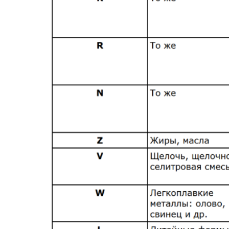
изготовителе – не менее 50 МОм.
…
3.11. Изоляция ТЭН в холодном
состоянии должна выдерживать
испытательное синусоидальное
напряжение частотой 50 Гц,
указанное в
таблице.
4. Правила испытаний.
4.1. Для контроля соответствия ТЭН
требованиям настоящего стандарта
изготовитель должен проводить
приемо-сдаточные, периодические,
типовые испытания.
4.2. Приемо-сдаточным испытаниям
подвергают каждый ТЭН. При этом
контролируется соответствие ТЭН
требованиям пп… 3.5 (в холодном
состоянии) и 3.11.
Допускается дополнительно